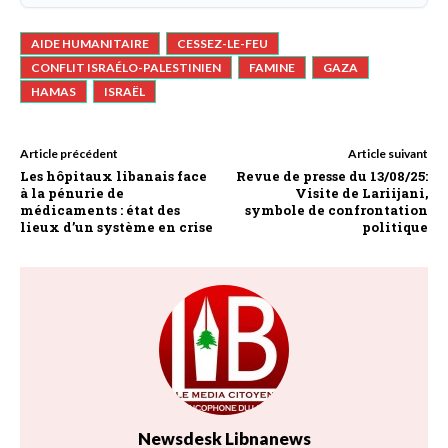
AIDE HUMANITAIRE
CESSEZ-LE-FEU
CONFLIT ISRAÉLO-PALESTINIEN
FAMINE
GAZA
HAMAS
ISRAËL
Article précédent
Article suivant
Les hôpitaux libanais face
Revue de presse du 13/08/25:
à la pénurie de
Visite de Lariijani,
médicaments : état des
symbole de confrontation
lieux d’un système en crise
politique
Newsdesk Libnanews