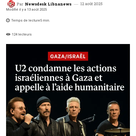
12 août 2025
Par
Newsdesk Libnanews
Modifié il y a
13 août 2025
Temps de lecture
5
min.
124
lecteurs