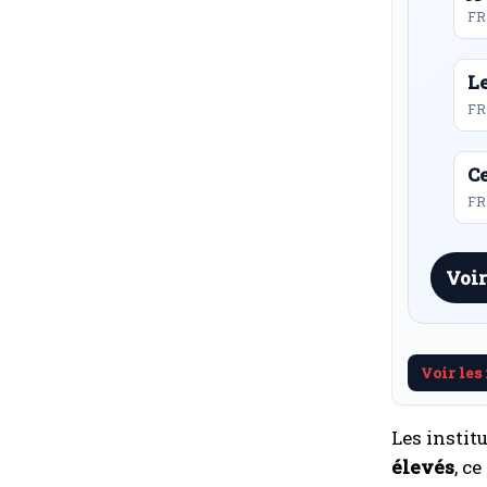
FR
L
FR
Ce
FR 
Voir
Voir les
Les instit
élevés
, c