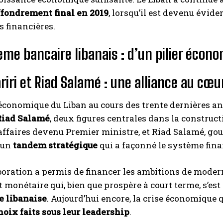
effondrement final en 2019
, lorsqu’il est devenu évid
s financières.
ème bancaire libanais : d’un pilier éco
riri et Riad Salamé : une alliance au cœu
 économique du Liban au cours des trente dernières an
 Riad Salamé
, deux figures centrales dans la construc
faires devenu Premier ministre, et Riad Salamé, gou
 un
tandem stratégique
qui a façonné le système fina
boration a permis de financer les ambitions de moder
t monétaire qui, bien que prospère à court terme, s’est
e libanaise
. Aujourd’hui encore, la crise économique 
hoix faits sous leur leadership
.