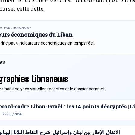
tructurelles et de diversification économique a emp
urser cette dette.
E PAR LIBNANEWS
eurs économiques du Liban
principaux indicateurs économiques en temps réel.
EWS
graphies Libnanews
z nos analyses visuelles recentes et le dossier complet.
cord-cadre Liban-Israël : les 14 points décryptés |
 · 27/06/2026
الاتفاق الإطار بين لبنان وإسرائيل: شرح النقاط الـ14 | ليبنانيوز