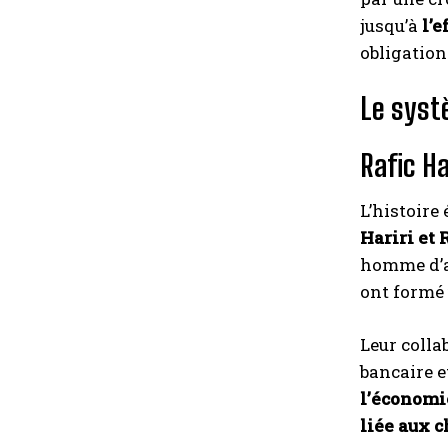
jusqu’à
l’
obligation
Le syst
Rafic Ha
L’histoire
Hariri et
homme d’af
ont formé
Leur colla
bancaire e
l’économi
liée aux c