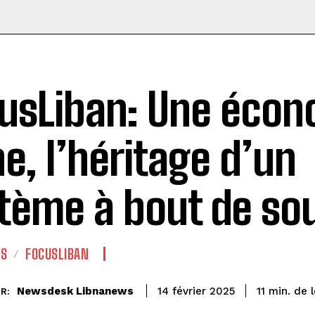
usLiban: Une écon
ne, l’héritage d’un
tème à bout de sou
ES
FOCUSLIBAN
de 
Newsdesk Libnanews
11
min.
14 février 2025
R: