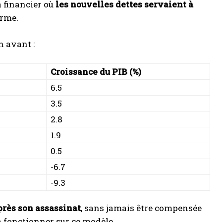
a financier où
les nouvelles dettes servaient à
erme.
n avant :
Croissance du PIB (%)
6.5
3.5
2.8
1.9
0.5
-6.7
-9.3
après son assassinat
, sans jamais être compensée
à fonctionner sur ce modèle