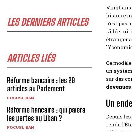
Vingt ans 
histoire m
LES DERNIERS ARTICLES
n’est pas 
L’idée ini
étranger a
l’économie
ARTICLES LIÉS
Ce modèle
un système
sur des co
Réforme bancaire : les 29
devenues 
articles au Parlement
FOCUSLIBAN
Un ende
Réforme bancaire : qui paiera
Depuis les
les pertes au Liban ?
rendu l’Ét
FOCUSLIBAN