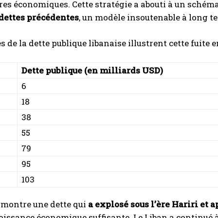
res économiques. Cette stratégie a abouti à un schém
 dettes précédentes
, un modèle insoutenable à long t
s de la dette publique libanaise illustrent cette fuite e
Dette publique (en milliards USD)
6
18
38
55
79
95
103
 montre une dette qui
a explosé sous l’ère Hariri et 
oissance économique suffisante. Le Liban a continué 