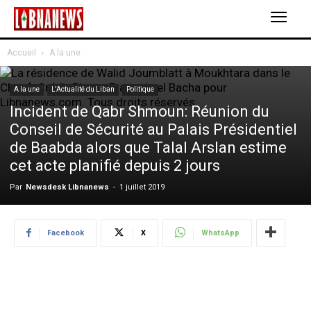
Accueil
A la une
A la une
L'Actualité du Liban
Politique
Incident de Qabr Shmoun: Réunion du
Conseil de Sécurité au Palais Présidentiel
de Baabda alors que Talal Arslan estime
cet acte planifié depuis 2 jours
Par
Newsdesk Libnanews
-
1 juillet 2019
Facebook
X
WhatsApp