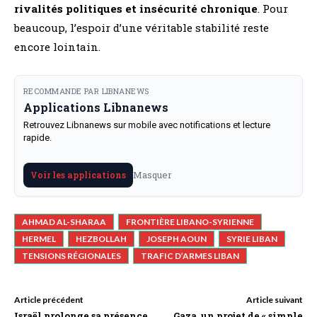
rivalités politiques et insécurité chronique
. Pour
beaucoup, l’espoir d’une véritable stabilité reste
encore lointain.
RECOMMANDE PAR LIBNANEWS
Applications Libnanews
Retrouvez Libnanews sur mobile avec notifications et lecture
rapide.
Masquer
Voir les applications
AHMAD AL-SHARAA
FRONTIÈRE LIBANO-SYRIENNE
HERMEL
HEZBOLLAH
JOSEPH AOUN
SYRIE LIBAN
TENSIONS RÉGIONALES
TRAFIC D’ARMES LIBAN
Article précédent
Article suivant
Israël prolonge sa présence
Gaza, un projet de « simple