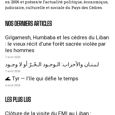
en 2006 et présente l’actualité politique, économique,
judiciaire, culturelle et sociale du Pays des Cèdres.
NOS DERNIERS ARTICLES
Gilgamesh, Humbaba et les cèdres du Liban
: le vieux récit d’une forêt sacrée violée par
les hommes
7 août 2026
لـبـنـان والأحزاب: الـوجـود الـحُـرّ أو لا وجـود
7 août 2026
🌊 Tyr — l’île qui défie le temps
6 août 2026
LES PLUS LUS
Clôture de la visite du FMI au Liban :