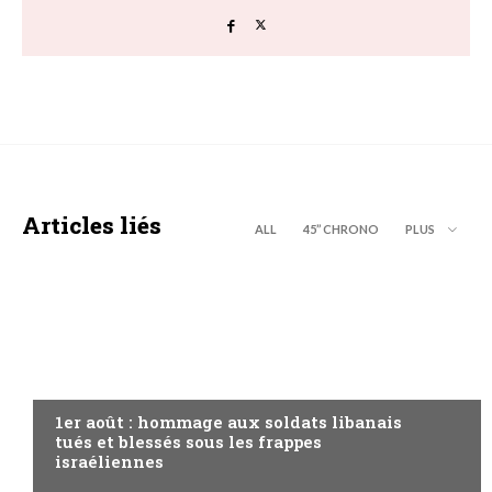
Articles liés
ALL
45’’ CHRONO
PLUS
A LA UNE
1er août : hommage aux soldats libanais
tués et blessés sous les frappes
israéliennes