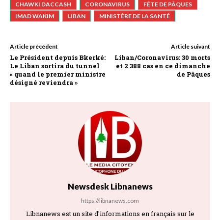
CHAWKI DACCASH
CORONAVIRUS
FÊTE DE PÂQUES
IMAD WAKIM
LIBAN
MINISTÈRE DE LA SANTÉ
Article précédent
Article suivant
Le Président depuis Bkerké:
Liban/Coronavirus: 30 morts
Le Liban sortira du tunnel
et 2 388 cas en ce dimanche
« quand le premier ministre
de Pâques
désigné reviendra »
Newsdesk Libnanews
https://libnanews.com
Libnanews est un site d'informations en français sur le