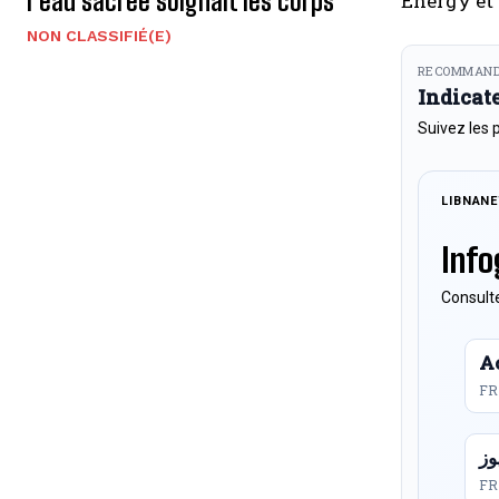
l’eau sacrée soignait les corps
Energy et 
NON CLASSIFIÉ(E)
RECOMMAND
Indicat
Suivez les 
LIBNAN
Info
Consulte
Ac
FR
FR