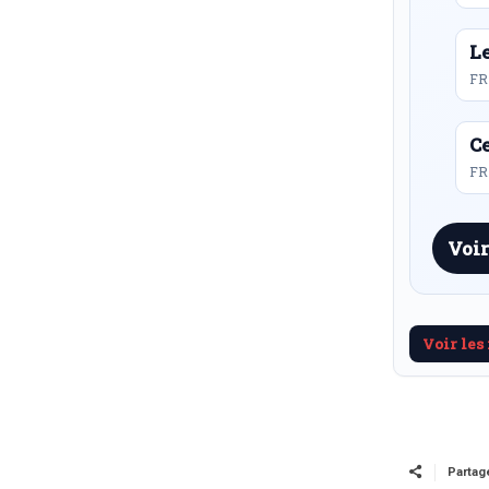
L
FR
Ce
FR 
Voir
Voir les
Partag