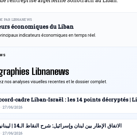
de l’entreprise algérienne Sonotrach au Liban.
E PAR LIBNANEWS
eurs économiques du Liban
principaux indicateurs économiques en temps réel.
EWS
graphies Libnanews
z nos analyses visuelles recentes et le dossier complet.
cord-cadre Liban-Israël : les 14 points décryptés |
 · 27/06/2026
الاتفاق الإطار بين لبنان وإسرائيل: شرح النقاط الـ14 | ليبنانيوز
 · 27/06/2026