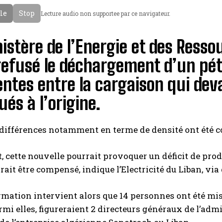
cle
Stop
Lecture audio non supportee par ce navigateur.
istère de l’Energie et des Ress
refusé le déchargement d’un pétr
entes entre la cargaison qui dev
ués à l’origine.
 différences notamment en terme de densité ont été co
 cette nouvelle pourrait provoquer un déficit de prod
vrait être compensé, indique l’Electricité du Liban, via
rmation intervient alors que 14 personnes ont été mis
armi elles, figureraient 2 directeurs généraux de l’ad