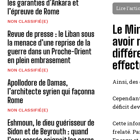
les garanties d’Ankara et
Lire l'arti
l’épreuve de Rome
NON CLASSIFIÉ(E)
Le Min
Revue de presse : le Liban sous
avoir 
la menace d’une reprise de la
différ
guerre dans un Proche-Orient
en plein embrasement
effect
NON CLASSIFIÉ(E)
Apollodore de Damas,
Ainsi, des
l’architecte syrien qui façonna
Cependant,
Rome
déficit de
NON CLASSIFIÉ(E)
Eshmoun, le dieu guérisseur de
Cette info
Sidon et de Beyrouth : quand
frelaté. P