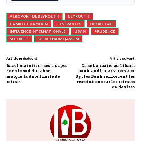
AÉROPORT DE BEYROUTH
BEYROUTH
CAMILLE CHAMOUN
FUNÉRAILLES
HEZBOLLAH
INFLUENCE INTERNATIONALE
LIBAN
PRUDENCE
SÉCURITÉ
SHEIKH NAIM QASSEM
Article précédent
Article suivant
Israël maintient ses troupes
Crise bancaire au Liban :
dans le sud du Liban
Bank Audi, BLOM Bank et
malgré la date limite de
Byblos Bank renforcent les
retrait
restrictions sur les retraits
en devises