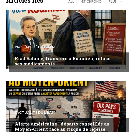
Articles liés
ALL
45’’ CHRONO
PLUS
L'ACTUALITÉ DU LIBAN
Riad Salamé, transféré à Roumieh, refuse
ses médicaments
L'ACTUALITÉ DU LIBAN
Alerte américaine : départs conseillés au
Moyen-Orient face au risque de reprise