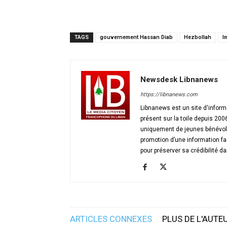
TAGS
gouvernement Hassan Diab
Hezbollah
I
Newsdesk Libnanews
https://libnanews.com
Libnanews est un site d'informa
présent sur la toile depuis 200
uniquement de jeunes bénévole
promotion d’une information fa
pour préserver sa crédibilité da
ARTICLES CONNEXES
PLUS DE L'AUTE