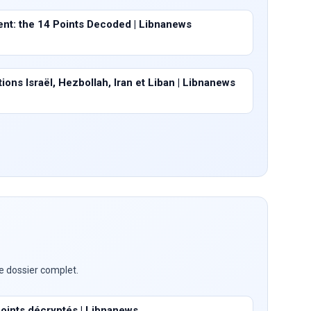
t: the 14 Points Decoded | Libnanews
ons Israël, Hezbollah, Iran et Liban | Libnanews
e dossier complet.
points décryptés | Libnanews