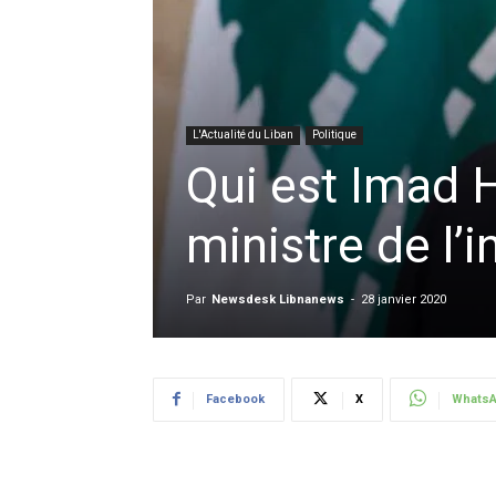
L'Actualité du Liban
Politique
Qui est Imad H
ministre de l’i
Par
Newsdesk Libnanews
-
28 janvier 2020
Facebook
X
Whats