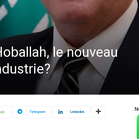
oballah, le nouveau
ndustrie?
N
App
Telegram
Linkedin