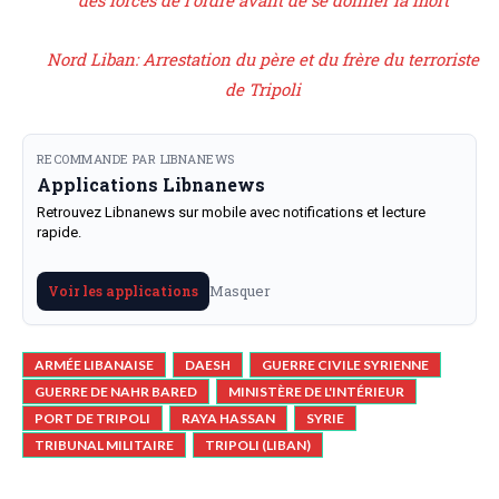
Nord Liban: Arrestation du père et du frère du terroriste
de Tripoli
RECOMMANDE PAR LIBNANEWS
Applications Libnanews
Retrouvez Libnanews sur mobile avec notifications et lecture
rapide.
Masquer
Voir les applications
ARMÉE LIBANAISE
DAESH
GUERRE CIVILE SYRIENNE
GUERRE DE NAHR BARED
MINISTÈRE DE L'INTÉRIEUR
PORT DE TRIPOLI
RAYA HASSAN
SYRIE
TRIBUNAL MILITAIRE
TRIPOLI (LIBAN)