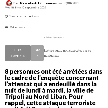
7 juin 2019
Par
Newsdesk Libnanews
Modifié il y a
17 septembre 2020
Temps de lecture
2
min.
664
lecteurs
- Advertisement -
Lire
Sto
Lecture audio non supportee par ce
navigateur.
l'article
p
8 personnes ont été arrêtées dans
le cadre de l’enquête concernant
l’attentat qui a endeuillé dans la
nuit de lundi à mardi, la ville de
Tripoli au Nord Liban. Pour
rappel, cette attaque terroriste