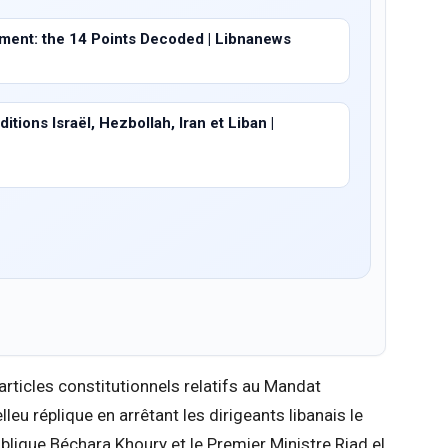
ent: the 14 Points Decoded | Libnanews
tions Israël, Hezbollah, Iran et Liban |
 articles constitutionnels relatifs au Mandat
eu réplique en arrêtant les dirigeants libanais le
lique Béchara Khoury et le Premier Ministre Riad el