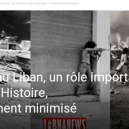
ortant au travers de l’Histoire, malheureusement...
 Liban, un rôle import
’Histoire,
ent minimisé