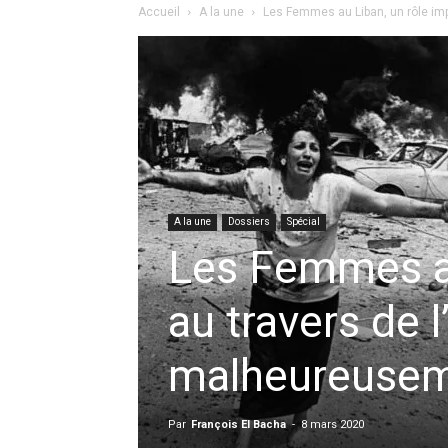
Accueil
A la une
Les Femmes au Liban, un rôle imp
A la une
Dossiers
Spécial
Les Femmes au
au travers de l
malheureusem
Par
François El Bacha
-
8 mars 2020