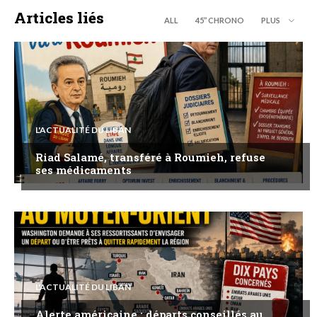
Articles liés
ALL
45’’ CHRONO
PLUS
L'ACTUALITÉ DU LIBAN
Riad Salamé, transféré à Roumieh, refuse
ses médicaments
L'ACTUALITÉ DU LIBAN
Alerte américaine : départs conseillés au