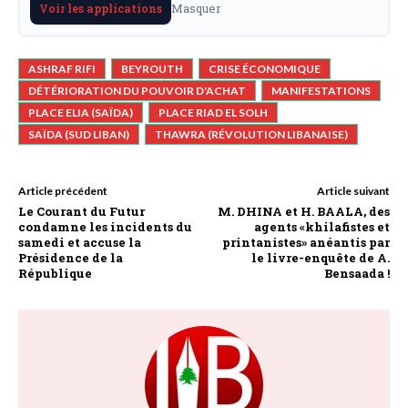
Masquer
Voir les applications
ASHRAF RIFI
BEYROUTH
CRISE ÉCONOMIQUE
DÉTÉRIORATION DU POUVOIR D'ACHAT
MANIFESTATIONS
PLACE ELIA (SAÏDA)
PLACE RIAD EL SOLH
SAÏDA (SUD LIBAN)
THAWRA (RÉVOLUTION LIBANAISE)
Article précédent
Article suivant
Le Courant du Futur
M. DHINA et H. BAALA, des
condamne les incidents du
agents «khilafistes et
samedi et accuse la
printanistes» anéantis par
Présidence de la
le livre-enquête de A.
République
Bensaada !