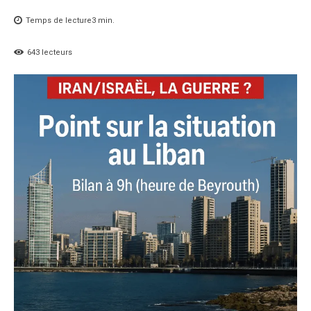
Temps de lecture
3
min.
643
lecteurs