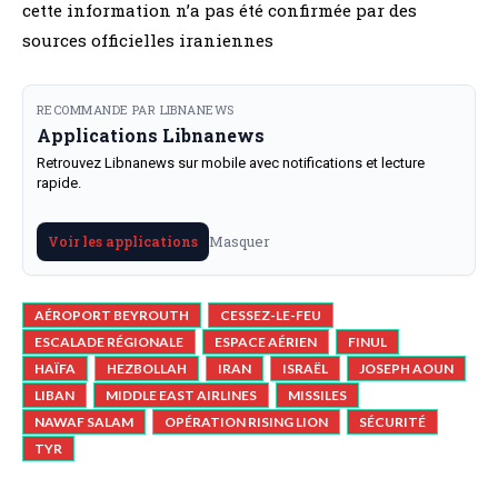
cette information n’a pas été confirmée par des
sources officielles iraniennes
RECOMMANDE PAR LIBNANEWS
Applications Libnanews
Retrouvez Libnanews sur mobile avec notifications et lecture
rapide.
Masquer
Voir les applications
AÉROPORT BEYROUTH
CESSEZ-LE-FEU
ESCALADE RÉGIONALE
ESPACE AÉRIEN
FINUL
HAÏFA
HEZBOLLAH
IRAN
ISRAËL
JOSEPH AOUN
LIBAN
MIDDLE EAST AIRLINES
MISSILES
NAWAF SALAM
OPÉRATION RISING LION
SÉCURITÉ
TYR