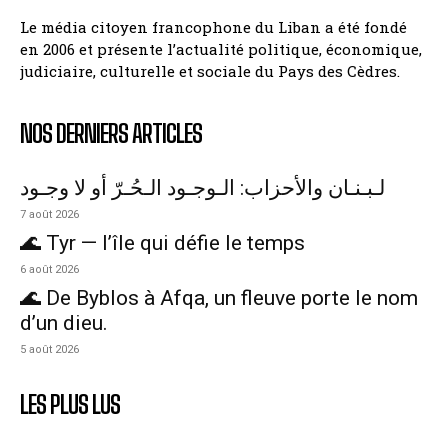
Le média citoyen francophone du Liban a été fondé
en 2006 et présente l’actualité politique, économique,
judiciaire, culturelle et sociale du Pays des Cèdres.
NOS DERNIERS ARTICLES
لـبـنـان والأحزاب: الـوجـود الـحُـرّ أو لا وجـود
7 août 2026
🌊 Tyr — l’île qui défie le temps
6 août 2026
🌊 De Byblos à Afqa, un fleuve porte le nom
d’un dieu.
5 août 2026
LES PLUS LUS