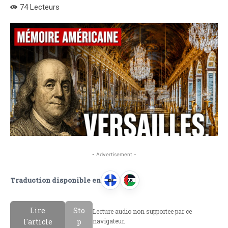
74
Lecteurs
- Advertisement -
Traduction disponible en
EN
AR
A
A
n
r
Lire
Sto
Lecture audio non supportee par ce
g
a
l'article
p
navigateur.
l
b