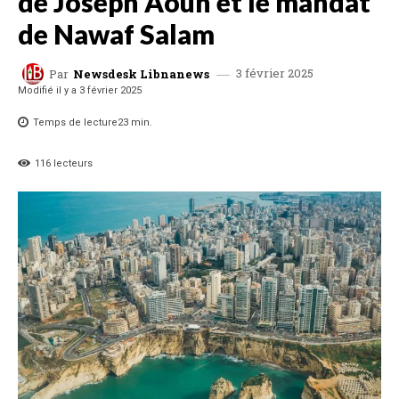
de Joseph Aoun et le mandat
de Nawaf Salam
3 février 2025
Par
Newsdesk Libnanews
Modifié il y a
3 février 2025
Temps de lecture
23
min.
116
lecteurs