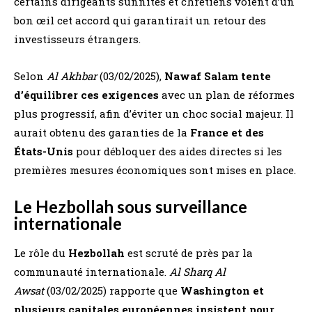
certains dirigeants sunnites et chrétiens voient d’un
bon œil cet accord qui garantirait un retour des
investisseurs étrangers.
Selon
Al Akhbar
(03/02/2025),
Nawaf Salam tente
d’équilibrer ces exigences
avec un plan de réformes
plus progressif, afin d’éviter un choc social majeur. Il
aurait obtenu des garanties de la
France et des
États-Unis
pour débloquer des aides directes si les
premières mesures économiques sont mises en place.
Le Hezbollah sous surveillance
internationale
Le rôle du
Hezbollah
est scruté de près par la
communauté internationale.
Al Sharq Al
Awsat
(03/02/2025) rapporte que
Washington et
plusieurs capitales européennes insistent pour