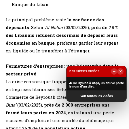
Banque du Liban.
Le principal problème reste
la confiance des
déposants
. Selon
Al Nahar
(03/02/2025),
près de 75 %
des Libanais refusent désormais de déposer leurs
économies en banque
, préférant garder leur argent
en liquide ou le transférer à l’étranger.
Fermetures d’entreprises : une hécatombe dans le
−
×
DERNIÈRES VIDÉOS
secteur privé
▶
La crise économique frappe de plein fouet les
🌊 De Byblos à Afqa, un fleuve porte
le nom d’un dieu.
entreprises libanaises. Selon la Chambre de
Commerce de Beyrouth citée par
Al
Voir toutes les vidéos
Bina’
(03/02/2025),
près de 2 000 entreprises ont
fermé leurs portes en 2024
, entraînant une perte
massive d’emplois et une montée du chômage qui
atteint
36 % de la population active
.