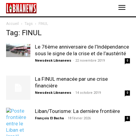
Accueil
Tags
FINUL
Tag: FINUL
Le 76ème anniversaire de l’Indépendance
sous le signe de la crise et de l’austérité
Newsdesk Libnanews
-
22 novembre 2019
0
La FINUL menacée par une crise
financière
Newsdesk Libnanews
-
14 octobre 2019
0
Liban/Tourisme: La dernière frontière
François El Bacha
-
18 février 2026
0