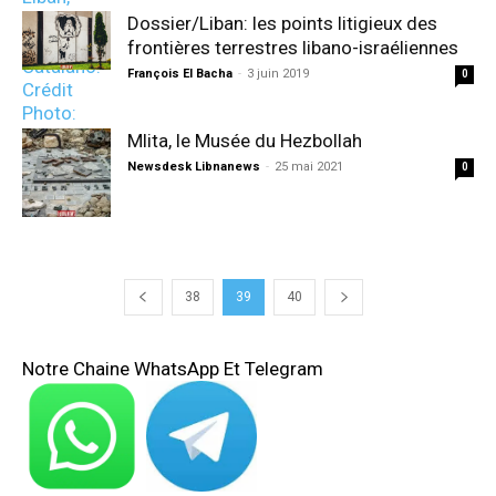
Dossier/Liban: les points litigieux des
frontières terrestres libano-israéliennes
François El Bacha
-
3 juin 2019
0
Mlita, le Musée du Hezbollah
Newsdesk Libnanews
-
25 mai 2021
0
38
39
40
Notre Chaine WhatsApp Et Telegram