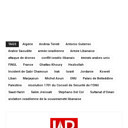
TAGS
Algérie
Andrea Teneti
Antonio Guterres
Arabie Saoudite
armée israélienne
Armée Libanaise
attaque de drones
conflit israélo-libanais
émirats arabes unis
FINUL
France
Ghattas Khoury
Hezbollah
Incident de Qabr Chamoun
Irak
Israël
Jordanie
Koweit
Liban
Marjayoun
Michel Aoun
ONU
Palais de Beiteddine
Palestine
résolution 1701 du Conseil de Sécurité de l'ONU
Saad Hariri
Salim Jreissati
Stephano Del Col
Sultanat d'Oman
violation israélienne de la souveraineté libanaise