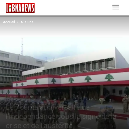
Accueil
A la une
A la une
L'Actualité du Liban
Le 76ème anniversaire de
l’Indépendance sous le signe de la
crise et de l’austérité