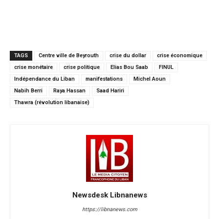
TAGS
Centre ville de Beyrouth
crise du dollar
crise économique
crise monétaire
crise politique
Elias Bou Saab
FINUL
Indépendance du Liban
manifestations
Michel Aoun
Nabih Berri
Raya Hassan
Saad Hariri
Thawra (révolution libanaise)
Newsdesk Libnanews
https://libnanews.com