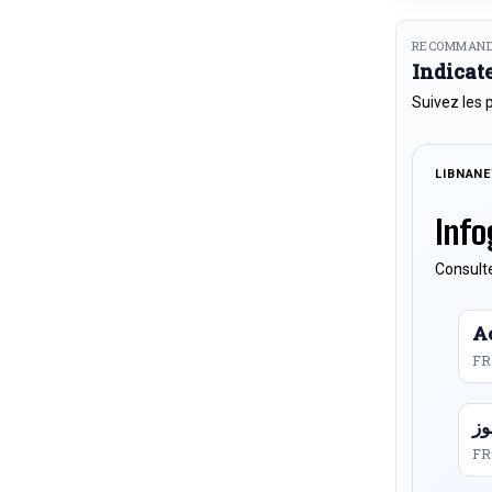
RECOMMAND
Indicat
Suivez les 
LIBNAN
Info
Consulte
Ac
FR
FR