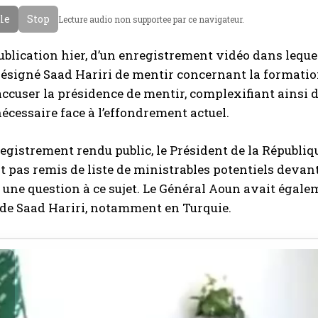
cle
Stop
Lecture audio non supportee par ce navigateur.
ublication hier, d’un enregistrement vidéo dans lequel
ésigné Saad Hariri de mentir concernant la formatio
accuser la présidence de mentir, complexifiant ainsi 
écessaire face à l’effondrement actuel.
registrement rendu public, le Président de la Républiq
it pas remis de liste de ministrables potentiels devan
 une question à ce sujet. Le Général Aoun avait éga
 de Saad Hariri, notamment en Turquie.