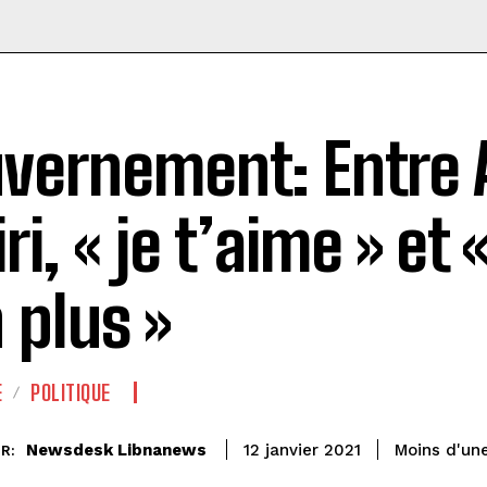
vernement: Entre 
ri, « je t’aime » et 
 plus »
E
POLITIQUE
Newsdesk Libnanews
Moins d'un
12 janvier 2021
R: