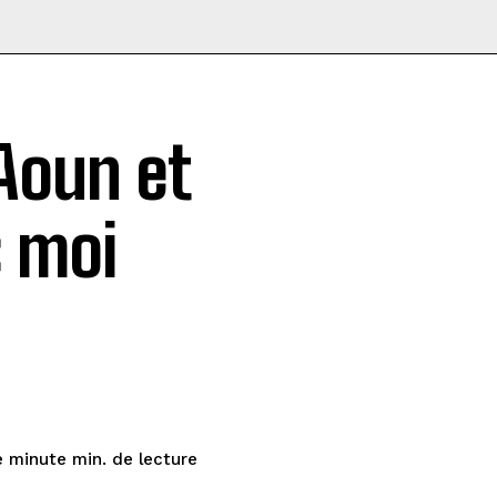
Aoun et
« moi
de lecture
e minute
min.