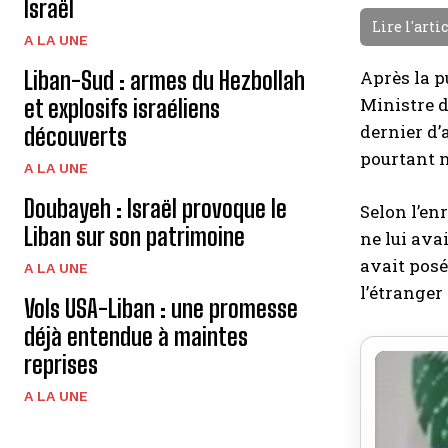
Israël
Lire l'arti
A LA UNE
Liban-Sud : armes du Hezbollah
Après la p
Ministre d
et explosifs israéliens
dernier d’
découverts
pourtant n
A LA UNE
Doubayeh : Israël provoque le
Selon l’en
Liban sur son patrimoine
ne lui ava
avait posé
A LA UNE
l’étranger
Vols USA-Liban : une promesse
déjà entendue à maintes
reprises
A LA UNE