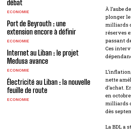
débat
À l’aube d
ECONOMIE
plonger le
Port de Beyrouth : une
milliards 
extension encore à définir
réserves e
passant de
ECONOMIE
Ces interv
Internet au Liban : le projet
dépendance
Medusa avance
ECONOMIE
L’inflation
nette amél
Électricité au Liban : la nouvelle
d’achat. E
feuille de route
en octobre
ECONOMIE
milliards 
dès septe
La BDL a s