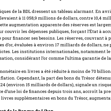
tiques de la BDL dressent un tableau alarmant. En avril
élevaient à 11 058,9 millions de dollars, contre 10,4 mi
ette augmentation apparente des réserves est largement
ur couvrir les dépenses publiques, forçant l’État à ac
pour financer ses besoins. Les réserves, couvrant à p
es d’or, évaluées à environ 17 milliards de dollars, n
rictes. Les institutions internationales, notamment l
lisation, considérant l’or comme l’ultima garantie de la
onétaire en livres a été réduite à moins de 70 billion
inflation. Cependant, la part des bons du Trésor détenu
024 (environ 15 milliards de dollars), signale un risque
ce d’une loi de finances depuis trois ans, accroît la pr
e livres supplémentaires en bons du Trésor, augmentan