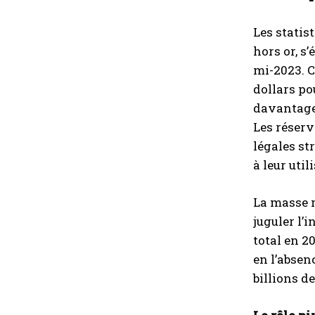
Les statis
hors or, s’
mi-2023. C
dollars po
davantage 
Les réserv
légales st
à leur uti
La masse m
juguler l’
total en 2
en l’absen
billions d