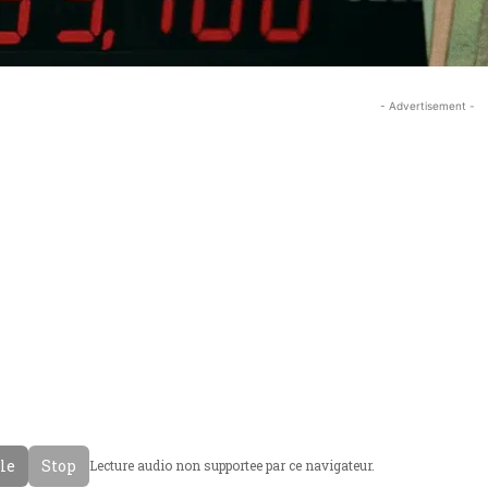
- Advertisement -
cle
Stop
Lecture audio non supportee par ce navigateur.