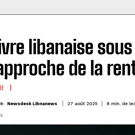
livre libanaise sous
’approche de la ren
IE
de le
Newsdesk Libnanews
8
min.
27 août 2025
R:
rs