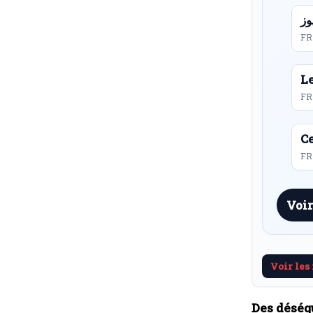
FR
L
FR
Ce
FR 
Voir
Voir les
Des déséq