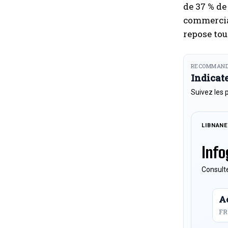
de 37 % de
commercial
repose tou
RECOMMAND
Indicat
Suivez les 
LIBNAN
Info
Consulte
Ac
FR