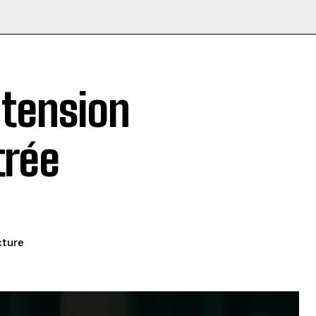
 tension
trée
cture