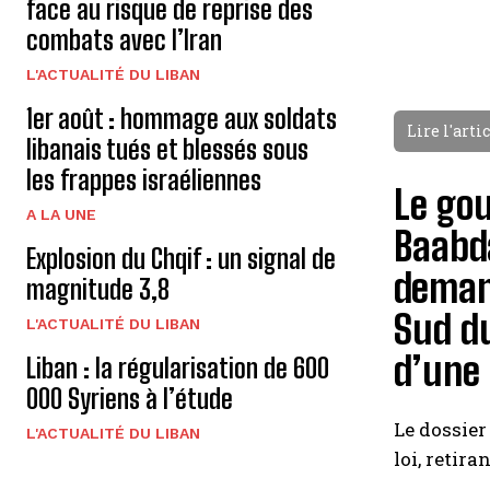
face au risque de reprise des
combats avec l’Iran
L'ACTUALITÉ DU LIBAN
1er août : hommage aux soldats
Lire l'arti
libanais tués et blessés sous
les frappes israéliennes
Le gou
A LA UNE
Baabda
Explosion du Chqif : un signal de
deman
magnitude 3,8
Sud du
L'ACTUALITÉ DU LIBAN
d’une 
Liban : la régularisation de 600
000 Syriens à l’étude
Le dossier
L'ACTUALITÉ DU LIBAN
loi, retir