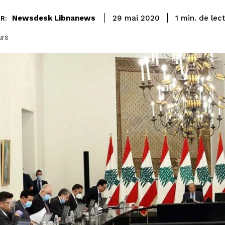
de lec
Newsdesk Libnanews
1
min.
29 mai 2020
R:
urs