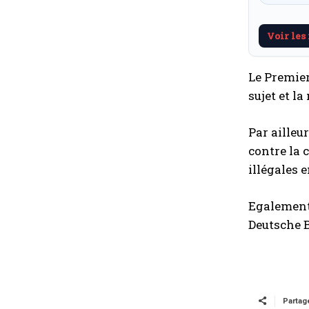
Voir les
Le Premier
sujet et l
Par ailleu
contre la 
illégales e
Egalement,
Deutsche B
Partag