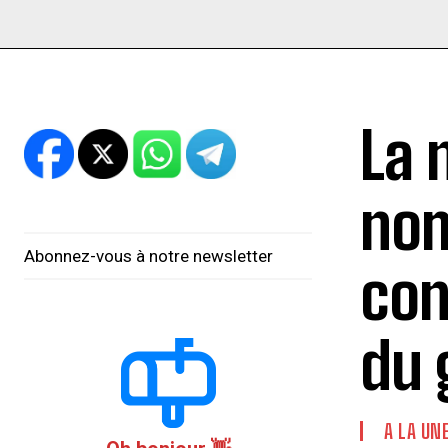
La 
nom
Abonnez-vous à notre newsletter
con
du 
A LA UN