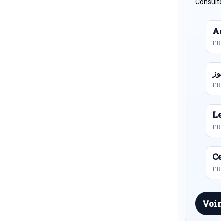
Consulte
Ac
FR
FR
L
FR
Ce
FR 
Voir