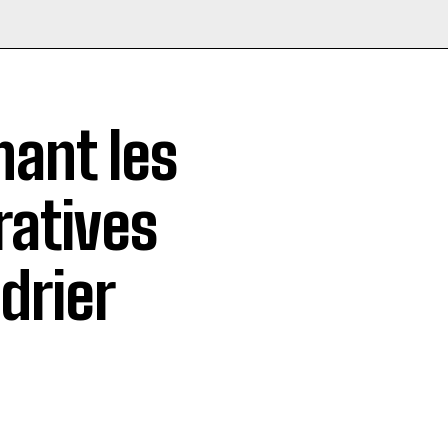
nant les
ratives
drier