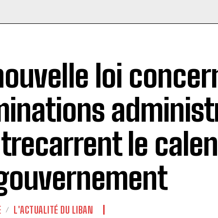
nouvelle loi concer
inations administ
trecarrent le calen
gouvernement
E
L'ACTUALITÉ DU LIBAN