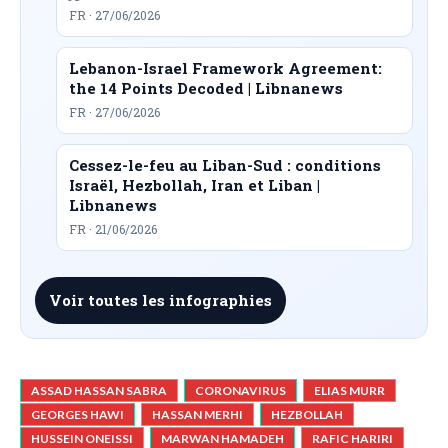
FR · 27/06/2026
Lebanon-Israel Framework Agreement:
the 14 Points Decoded | Libnanews
FR · 27/06/2026
Cessez-le-feu au Liban-Sud : conditions
Israël, Hezbollah, Iran et Liban |
Libnanews
FR · 21/06/2026
Voir toutes les infographies
ASSAD HASSAN SABRA
CORONAVIRUS
ELIAS MURR
GEORGES HAWI
HASSAN MERHI
HEZBOLLAH
HUSSEIN ONEISSI
MARWAN HAMADEH
RAFIC HARIRI