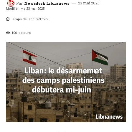
23 mai 2025
Par
Newsdesk Libnanews
Modifié il y a
23 mai 2025
Temps de lecture
3
min.
106
lecteurs