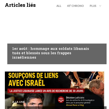
Articles liés
ALL
45’’ CHRONO
PLUS
A LA UNE
1er août : hommage aux soldats libanais
tués et blessés sous les frappes
israéliennes
A LA UNE