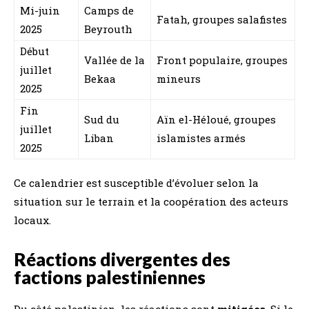
Mi-juin
Camps de
Fatah, groupes salafistes
2025
Beyrouth
Début
Vallée de la
Front populaire, groupes
juillet
Bekaa
mineurs
2025
Fin
Sud du
Aïn el-Héloué, groupes
juillet
Liban
islamistes armés
2025
Ce calendrier est susceptible d’évoluer selon la
situation sur le terrain et la coopération des acteurs
locaux.
Réactions divergentes des
factions palestiniennes
Du côté palestinien, les réactions sont
mitigées
. Si le