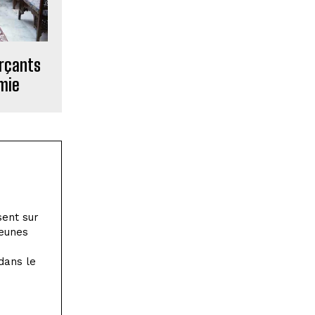
erçants
mie
sent sur
jeunes
dans le