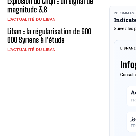
Explosion du Chqif : un signal de
magnitude 3,8
RECOMMAND
Indicat
L'ACTUALITÉ DU LIBAN
Suivez les 
Liban : la régularisation de 600
000 Syriens à l’étude
LIBNAN
L'ACTUALITÉ DU LIBAN
Info
Consulte
Ac
FR
FR