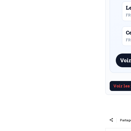
L
FR
Ce
FR 
Voir
Voir les
Partag