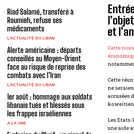
Entrée
Riad Salamé, transféré à
l’obje
Roumieh, refuse ses
médicaments
et l’a
L'ACTUALITÉ DU LIBAN
Cette nouv
Alerte américaine : départs
économique
conseillés au Moyen-Orient
notamment 
face au risque de reprise des
combats avec l’Iran
Cette réun
L'ACTUALITÉ DU LIBAN
ne seraien
accusées d
1er août : hommage aux soldats
koweïtien 
libanais tués et blessés sous
les frappes israéliennes
Les Etats-
A LA UNE
une aide a