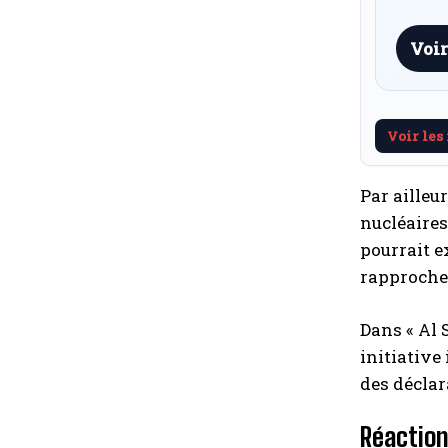
Voir
Voir les
Par ailleu
nucléaires
pourrait e
rapproche
Dans « Al 
initiative
des déclar
Réaction