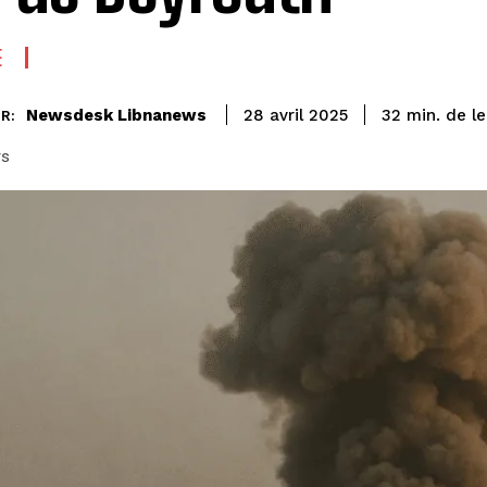
E
de l
Newsdesk Libnanews
32
min.
28 avril 2025
R:
rs