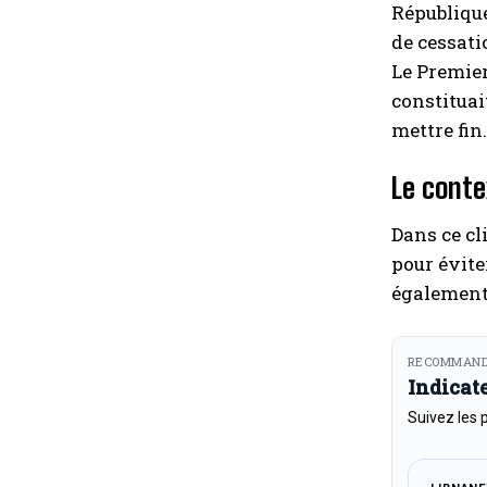
République
de cessati
Le Premier
constituai
mettre fin.
Le conte
Dans ce cl
pour évite
également 
RECOMMAND
Indicat
Suivez les 