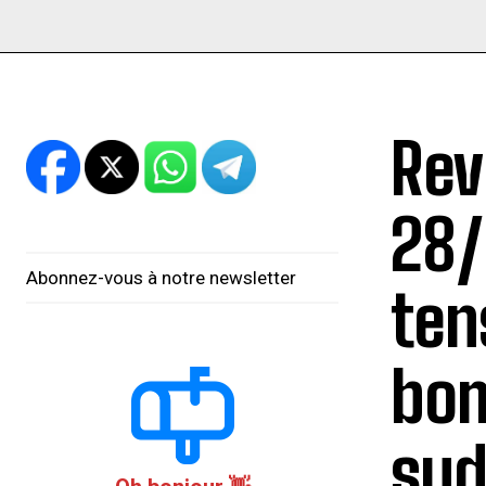
Rev
28/
Abonnez-vous à notre newsletter
ten
bom
sud