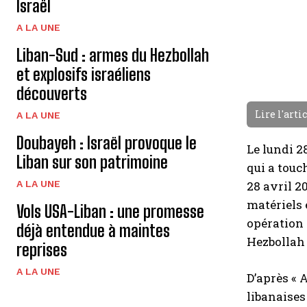
Israël
A LA UNE
Liban-Sud : armes du Hezbollah
et explosifs israéliens
découverts
Lire l'arti
A LA UNE
Doubayeh : Israël provoque le
Le lundi 2
Liban sur son patrimoine
qui a touc
A LA UNE
28 avril 2
matériels 
Vols USA-Liban : une promesse
opération 
déjà entendue à maintes
Hezbollah 
reprises
A LA UNE
D’après « A
libanaises