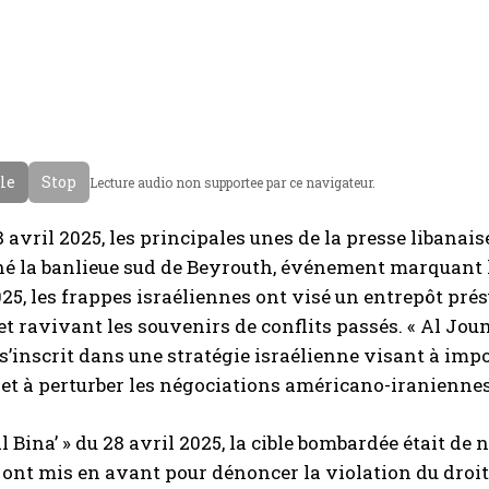
cle
Stop
Lecture audio non supportee par ce navigateur.
8 avril 2025, les principales unes de la presse libanai
hé la banlieue sud de Beyrouth, événement marquant l’a
025, les frappes israéliennes ont visé un entrepôt pr
et ravivant les souvenirs de conflits passés. « Al Jo
s’inscrit dans une stratégie israélienne visant à im
et à perturber les négociations américano-iraniennes
l Bina’ » du 28 avril 2025, la cible bombardée était de 
 ont mis en avant pour dénoncer la violation du droit