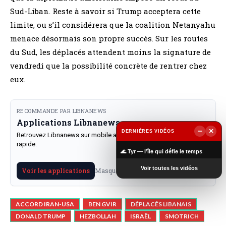
Sud-Liban. Reste à savoir si Trump acceptera cette
limite, ou s’il considérera que la coalition Netanyahu
menace désormais son propre succès. Sur les routes
du Sud, les déplacés attendent moins la signature de
vendredi que la possibilité concrète de rentrer chez
eux.
RECOMMANDE PAR LIBNANEWS
Applications Libnanews
−
×
DERNIÈRES VIDÉOS
Retrouvez Libnanews sur mobile avec notifications et lecture
rapide.
▶
🌊 Tyr — l’île qui défie le temps
Voir toutes les vidéos
Masquer
Voir les applications
ACCORD IRAN-USA
BEN GVIR
DÉPLACÉS LIBANAIS
DONALD TRUMP
HEZBOLLAH
ISRAËL
SMOTRICH