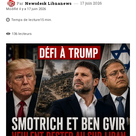
17 juin 2026
Par
Newsdesk Libnanews
Modifié il y a
17 juin 2026
Temps de lecture
15
min.
136
lecteurs