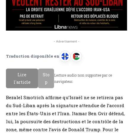
- Advertisement -
Traduction disponible en
EN
AR
A
A
n
r
Lire
Sto
Lecture audio non supportee par ce
g
a
navigateur.
l'article
p
l
b
a
e
Bezalel Smotrich affirme qu’Israël ne se retirera pas
i
du Sud-Liban après la signature attendue de l’accord
s
entre les États-Unis et l’Iran. Itamar Ben Gvir défend,
lui, la poursuite des destructions et le contrôle de la
zone, même contre l’avis de Donald Trump. Pour le