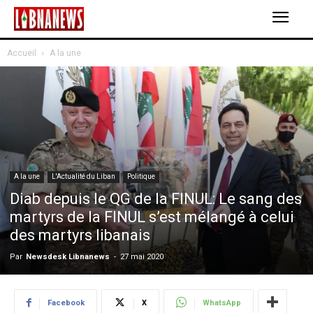
Accueil
A la une
A la une
L'Actualité du Liban
Politique
Diab depuis le QG de la FINUL: Le sang des
martyrs de la FINUL s’est mélangé à celui
des martyrs libanais
Par
Newsdesk Libnanews
-
27 mai 2020
Facebook
X
WhatsApp