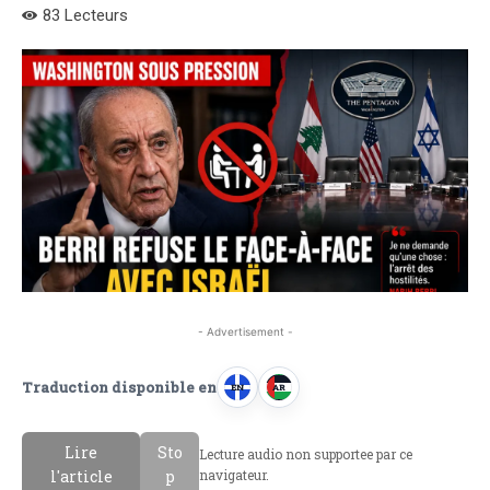
83
Lecteurs
- Advertisement -
Traduction disponible en
EN
AR
A
A
n
r
Lire
Sto
Lecture audio non supportee par ce
g
a
l'article
p
navigateur.
l
b