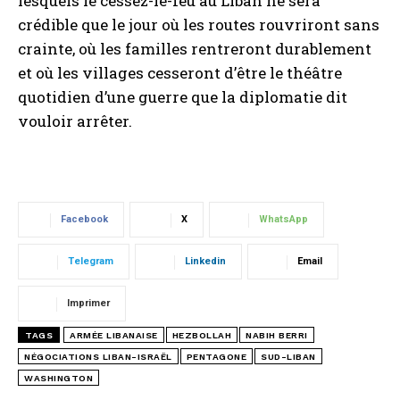
lesquels le cessez-le-feu au Liban ne sera
crédible que le jour où les routes rouvriront sans
crainte, où les familles rentreront durablement
et où les villages cesseront d’être le théâtre
quotidien d’une guerre que la diplomatie dit
vouloir arrêter.
Facebook
X
WhatsApp
Telegram
Linkedin
Email
Imprimer
TAGS
ARMÉE LIBANAISE
HEZBOLLAH
NABIH BERRI
NÉGOCIATIONS LIBAN-ISRAËL
PENTAGONE
SUD-LIBAN
WASHINGTON