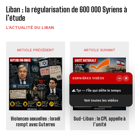
Liban : la régularisation de 600 000 Syriens à
l’étude
L'ACTUALITÉ DU LIBAN
ARTICLE PRÉCÉDENT
ARTICLE SUIVANT
−
×
DERNIÈRES VIDÉOS
▶
🌊 Tyr — l’île qui défie le temps
Voir toutes les vidéos
Violences sexuelles : Israël
Sud-Liban : le CPL appelle à
rompt avec Guterres
l’unité