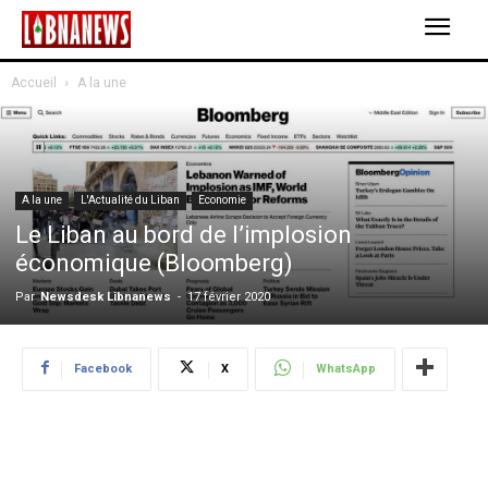
Accueil
A la une
A la une
L'Actualité du Liban
Economie
Le Liban au bord de l’implosion
économique (Bloomberg)
Par
Newsdesk Libnanews
-
17 février 2020
Facebook
X
WhatsApp