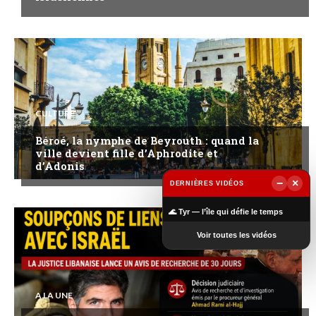
CULTURE
Béroé, la nymphe de Beyrouth : quand la
ville devient fille d’Aphrodite et
d’Adonis
−
×
DERNIÈRES VIDÉOS
▶
🌊 Tyr — l’île qui défie le temps
Voir toutes les vidéos
A LA UNE