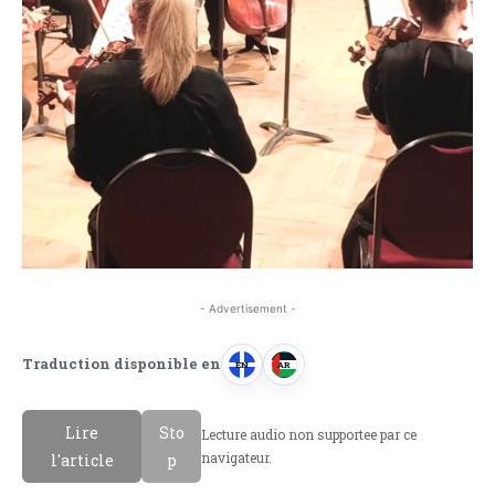
- Advertisement -
Traduction disponible en
EN
AR
A
A
n
r
Lire
Sto
Lecture audio non supportee par ce
g
a
navigateur.
l'article
p
l
b