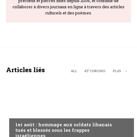
précieux et pierres fines depuis 2006, et continue de
collaborer à divers journaux en ligne à travers des articles
culturels et des poèmes.
Articles liés
ALL
45’’ CHRONO
PLUS
A LA UNE
1er août : hommage aux soldats libanais
tués et blessés sous les frappes
israéliennes