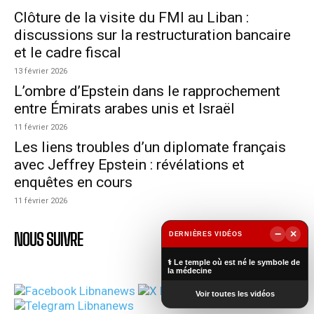
Clôture de la visite du FMI au Liban :
discussions sur la restructuration bancaire
et le cadre fiscal
13 février 2026
L’ombre d’Epstein dans le rapprochement
entre Émirats arabes unis et Israël
11 février 2026
Les liens troubles d’un diplomate français
avec Jeffrey Epstein : révélations et
enquêtes en cours
11 février 2026
−
×
NOUS SUIVRE
DERNIÈRES VIDÉOS
▶
⚕️ Le temple où est né le symbole de
la médecine
Voir toutes les vidéos