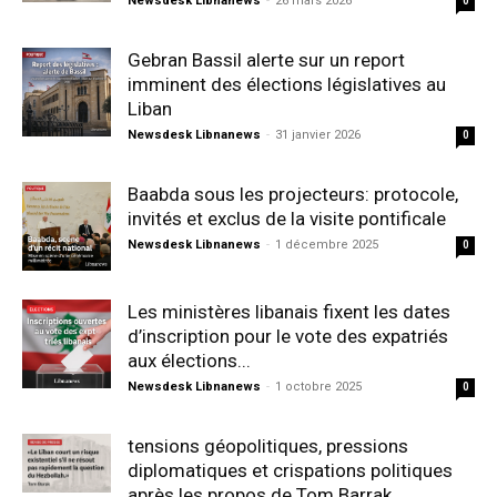
Newsdesk Libnanews
-
26 mars 2026
0
Gebran Bassil alerte sur un report
imminent des élections législatives au
Liban
Newsdesk Libnanews
-
31 janvier 2026
0
Baabda sous les projecteurs: protocole,
invités et exclus de la visite pontificale
Newsdesk Libnanews
-
1 décembre 2025
0
Les ministères libanais fixent les dates
d’inscription pour le vote des expatriés
aux élections...
Newsdesk Libnanews
-
1 octobre 2025
0
tensions géopolitiques, pressions
diplomatiques et crispations politiques
après les propos de Tom Barrak