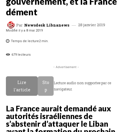
gouvernement, et la France
dément
28 janvier 2019
Par
Newsdesk Libnanews
Modifié il y a
8 mai 2019
Temps de lecture
2
min.
679
lecteurs
- Advertisement -
Lire
Sto
Lecture audio non supportee par ce
navigateur.
l'article
p
La France aurait demandé aux
autorités israéliennes de
s’abstenir d’attaquer le Liban
avant la formation du prochain