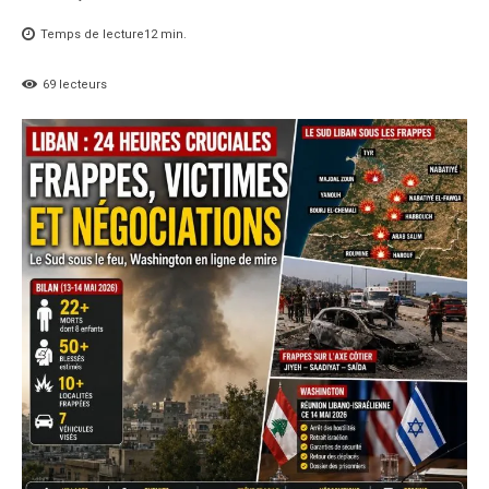
Temps de lecture
12
min.
69
lecteurs