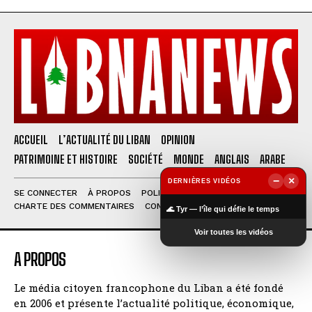
ACCUEIL
L’ACTUALITÉ DU LIBAN
OPINION
PATRIMOINE ET HISTOIRE
SOCIÉTÉ
MONDE
ANGLAIS
ARABE
−
×
DERNIÈRES VIDÉOS
SE CONNECTER
À PROPOS
POLITIQUE DE CONFIDENTIALITÉ
▶
CHARTE DES COMMENTAIRES
CONTACT
🌊 Tyr — l’île qui défie le temps
Voir toutes les vidéos
A PROPOS
Le média citoyen francophone du Liban a été fondé
en 2006 et présente l’actualité politique, économique,