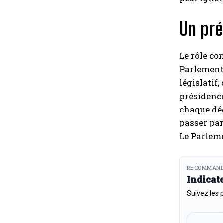
Un pré
Le rôle co
Parlement 
législatif,
présidence
chaque déc
passer par
Le Parleme
RECOMMAND
Indicat
Suivez les 