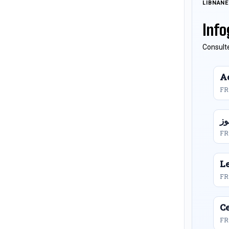
LIBNAN
Info
Consulte
Ac
FR
FR
L
FR
Ce
FR 