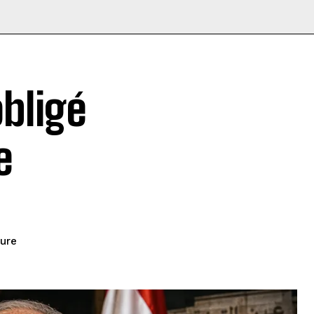
obligé
e
ture