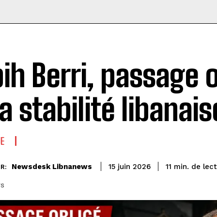
ih Berri, passage 
la stabilité libanais
UE
de lec
Newsdesk Libnanews
11
min.
15 juin 2026
R:
rs