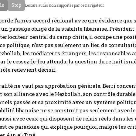
cle
Stop
Lecture audio non supportee par ce navigateur.
g
a
l
b
borde l’après-accord régional avec une évidence que 
a
e
e un passage obligé de la stabilité libanaise. Présid
i
terlocuteur central du camp chiite, il occupe une positi
s
ce politique, n’est pas seulement un lieu de consultatio
 Hezbollah, les médiateurs étrangers, les responsables 
r le cessez-le-feu attendu, la question du retrait isra
 rôle redevient décisif.
ralité ne vaut pas approbation générale. Berri concentr
 son alliance avec le Hezbollah, son contrôle durable
nnels passés et sa proximité avec un système politiqu
abilité libanaise ne se construit pas seulement avec le
aussi avec ceux qui disposent de relais réels dans les
’est ce paradoxe qui explique pourquoi, malgré les crit
er Aïn el-Tiné.