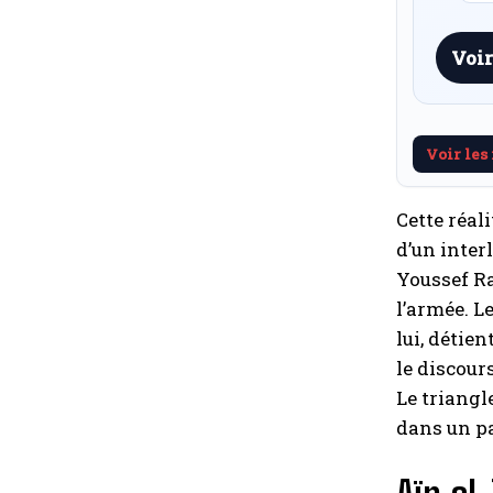
Voir
Voir les
Cette réal
d’un interl
Youssef Ra
l’armée. L
lui, détie
le discour
Le triangl
dans un pa