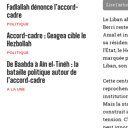
Lire l'arti
Fadlallah dénonce l’accord-
cadre
Le Liban a
POLITIQUE
Berri rest
Accord-cadre : Geagea cible le
Amal et in
sa résiden
Hezbollah
l’État, le
POLITIQUE
marquée pa
De Baabda à Aïn el‑Tinéh : la
Liban, son
bataille politique autour de
l’accord‑cadre
Cette cent
reprochent
A LA UNE
institutio
Mais la st
construit 
tension. C
peut ignor