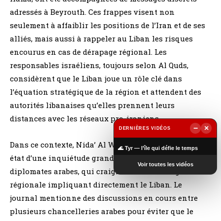
adressés à Beyrouth. Ces frappes visent non
seulement à affaiblir les positions de l’Iran et de ses
alliés, mais aussi à rappeler au Liban les risques
encourus en cas de dérapage régional. Les
responsables israéliens, toujours selon Al Quds,
considèrent que le Liban joue un rôle clé dans
l’équation stratégique de la région et attendent des
autorités libanaises qu’elles prennent leurs
distances avec les réseaux pro-iraniens.
−
×
DERNIÈRES VIDÉOS
▶
Dans ce contexte, Nida’ Al Watan du 4 avril 2025 fait
🌊 Tyr — l’île qui défie le temps
état d’une inquiétude grandissante parmi les
Voir toutes les vidéos
diplomates arabes, qui craignent une conflagration
régionale impliquant directement le Liban. Le
journal mentionne des discussions en cours entre
plusieurs chancelleries arabes pour éviter que le