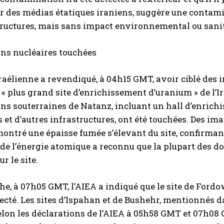
r des médias étatiques iraniens, suggère une contami
tructures, mais sans impact environnemental ou sanitai
ons nucléaires touchées
raélienne a revendiqué, à 04h15 GMT, avoir ciblé des
e « plus grand site d’enrichissement d’uranium » de l’Ir
ons souterraines de Natanz, incluant un hall d’enrich
s et d’autres infrastructures, ont été touchées. Des im
ntré une épaisse fumée s’élevant du site, confirmant
de l’énergie atomique a reconnu que la plupart des d
r le site.
e, à 07h05 GMT, l’AIEA a indiqué que le site de Fordow
fecté. Les sites d’Ispahan et de Bushehr, mentionnés d
elon les déclarations de l’AIEA à 05h58 GMT et 07h08