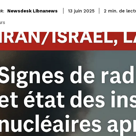
de lect
Newsdesk Libnanews
2
min.
13 juin 2025
R:
urs