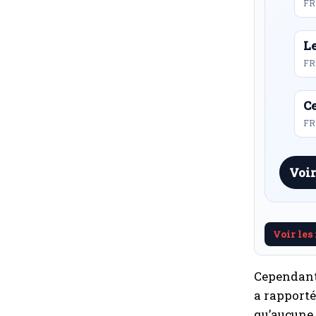
FR
L
FR
Ce
FR 
Voir
Voir les
Cependant,
a rapporté
qu’aucune c