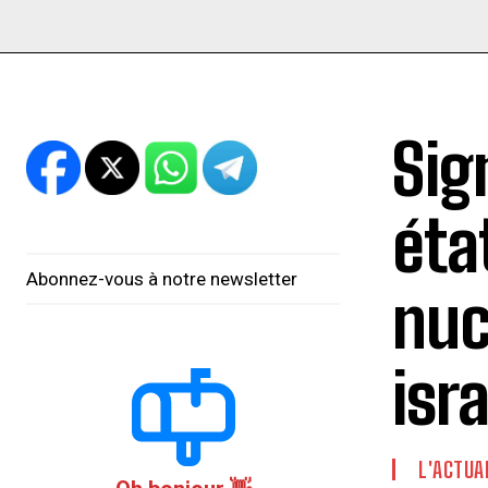
Sig
éta
Abonnez-vous à notre newsletter
nuc
isr
L'ACTUA