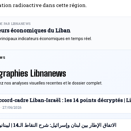
ion radioactive dans cette région.
E PAR LIBNANEWS
eurs économiques du Liban
principaux indicateurs économiques en temps réel.
EWS
graphies Libnanews
z nos analyses visuelles recentes et le dossier complet.
cord-cadre Liban-Israël : les 14 points décryptés |
 · 27/06/2026
الاتفاق الإطار بين لبنان وإسرائيل: شرح النقاط الـ14 | ليبنانيوز