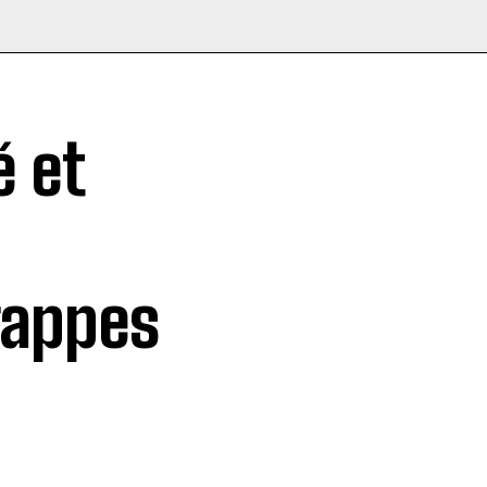
é et
rappes