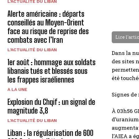
L'ACTUALITÉ DU LIBAN
Alerte américaine : départs
conseillés au Moyen-Orient
face au risque de reprise des
Lire l'arti
combats avec l’Iran
L'ACTUALITÉ DU LIBAN
Dans la nui
1er août : hommage aux soldats
des sites 
permettent
libanais tués et blessés sous
été touché
les frappes israéliennes
A LA UNE
Signes de 
Explosion du Chqif : un signal de
magnitude 3,8
À 03h56 GM
d’uranium 
L'ACTUALITÉ DU LIBAN
augmentati
Liban : la régularisation de 600
l’AIEA a é