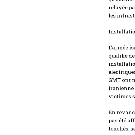
relayée pa
les infras
Installati
L’armée is
qualifié d
installati
électrique
GMT ont mo
iranienne 
victimes su
En revanch
pas été af
touchés, s