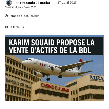
27 avril 2025
Par
François El Bacha
Modifié il y a
27 avril 2025
Temps de lecture
5
min.
86
lecteurs