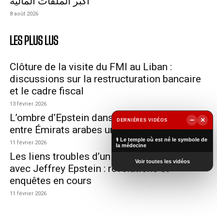
أكبر الملفات المالية
8 août 2026
LES PLUS LUS
Clôture de la visite du FMI au Liban :
discussions sur la restructuration bancaire
et le cadre fiscal
13 février 2026
L’ombre d’Epstein dans le rapprochement
−
×
DERNIÈRES VIDÉOS
entre Émirats arabes unis et Israël
▶
⚕️ Le temple où est né le symbole de
11 février 2026
la médecine
Les liens troubles d’un diplomate français
Voir toutes les vidéos
avec Jeffrey Epstein : révélations et
enquêtes en cours
11 février 2026