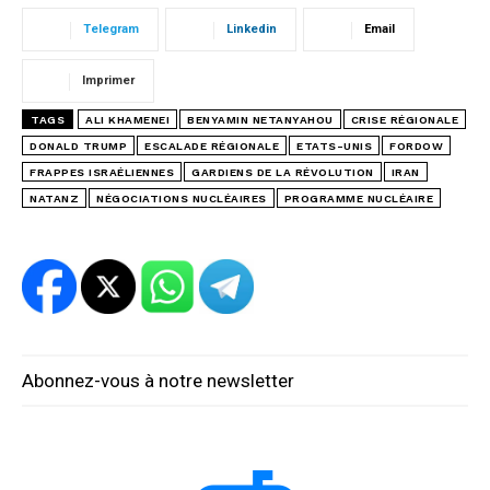
Telegram
Linkedin
Email
Imprimer
TAGS
ALI KHAMENEI
BENYAMIN NETANYAHOU
CRISE RÉGIONALE
DONALD TRUMP
ESCALADE RÉGIONALE
ETATS-UNIS
FORDOW
FRAPPES ISRAÉLIENNES
GARDIENS DE LA RÉVOLUTION
IRAN
NATANZ
NÉGOCIATIONS NUCLÉAIRES
PROGRAMME NUCLÉAIRE
Abonnez-vous à notre newsletter