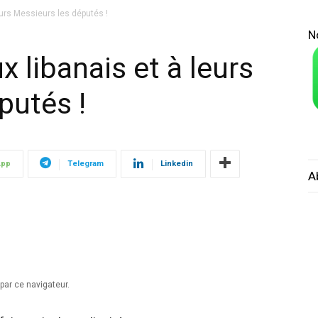
eurs Messieurs les députés !
N
x libanais et à leurs
putés !
App
Telegram
Linkedin
A
par ce navigateur.