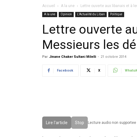
Accueil
A la une
Lettre ouverte aux libanais et à l
A la une
Opinion
L'Actualité du Liban
Politique
Lettre ouverte au
Messieurs les dé
Par
Jinane Chaker Sultani Milelli
-
21 octobre 2014
Facebook
X
Whats
Lire l'article
Stop
Lecture audio non supportee 