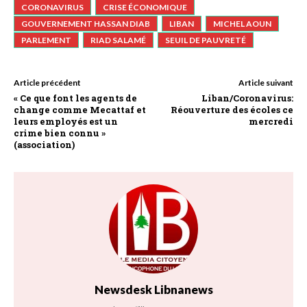
CORONAVIRUS
CRISE ÉCONOMIQUE
GOUVERNEMENT HASSAN DIAB
LIBAN
MICHEL AOUN
PARLEMENT
RIAD SALAMÉ
SEUIL DE PAUVRETÉ
Article précédent
Article suivant
« Ce que font les agents de
Liban/Coronavirus:
change comme Mecattaf et
Réouverture des écoles ce
leurs employés est un
mercredi
crime bien connu »
(association)
Newsdesk Libnanews