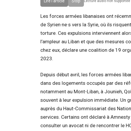
Lire l'article
Stop
Lecture audio non supportee 
Les forces armées libanaises ont récemm
de Syrien·ne·s vers la Syrie, où ils risque
torture. Ces expulsions interviennent alor
l’ampleur au Liban et que des mesures coer
chez eux, déclare une coalition de 19 org
2023.
Depuis début avril, les forces armées li
dans des logements occupés par des réfug
notamment au Mont-Liban, à Jounieh, Qob
souvent à leur expulsion immédiate. Un g
auprès du Haut-Commissariat des Nations
services. Certains ont déclaré à Amnesty In
consulter un avocat ni de rencontrer le HC