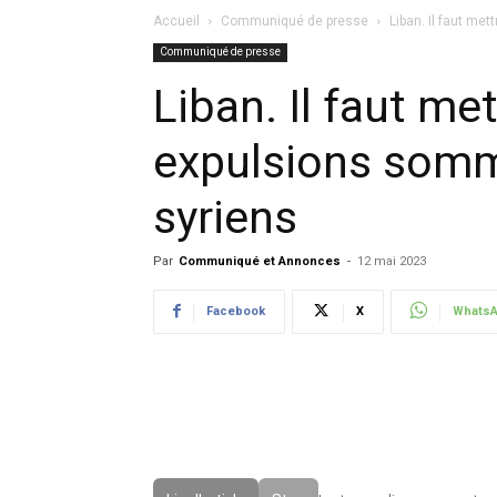
Accueil
Communiqué de presse
Liban. Il faut me
Communiqué de presse
Liban. Il faut met
expulsions somma
syriens
Par
Communiqué et Annonces
-
12 mai 2023
Facebook
X
Whats