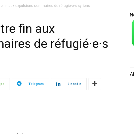
ttre fin aux expulsions sommaires de réfugié·e·s syriens
N
tre fin aux
ires de réfugié·e·s
A
App
Telegram
Linkedin