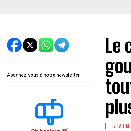
Le 
gou
Abonnez-vous à notre newsletter
tou
plu
A LA UN