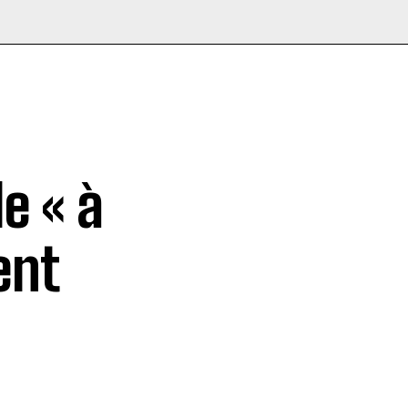
e « à
ent