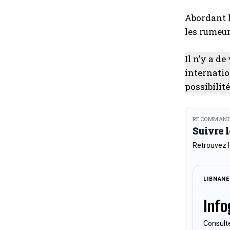
Abordant l
les rumeurs
Il n’y a d
internation
possibilit
RECOMMAND
Suivre 
Retrouvez l
LIBNAN
Info
Consulte