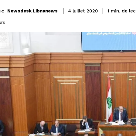
de lec
Newsdesk Libnanews
1
min.
4 juillet 2020
R:
urs