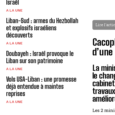
Israël
A LA UNE
Liban-Sud : armes du Hezbollah
Lire l'arti
et explosifs israéliens
découverts
Cacop
A LA UNE
d’une
Doubayeh : Israël provoque le
Liban sur son patrimoine
La mini
A LA UNE
le chan
Vols USA-Liban : une promesse
cabinet
déjà entendue à maintes
travaux
reprises
amélior
A LA UNE
Les 2 mini