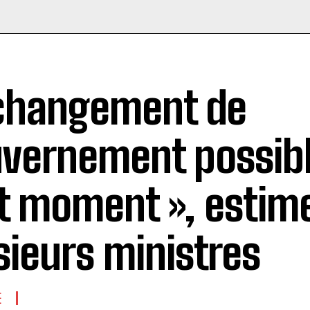
changement de
vernement possibl
t moment », estim
sieurs ministres
E