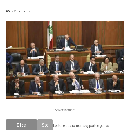
571
lecteurs
- Advertisement -
Lire
Sto
Lecture audio non supportee par ce