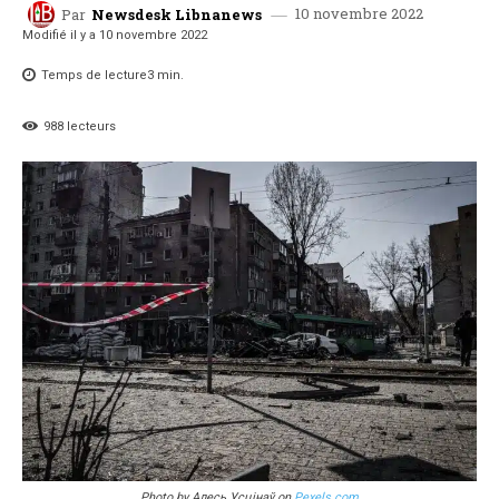
10 novembre 2022
Par
Newsdesk Libnanews
Modifié il y a
10 novembre 2022
Temps de lecture
3
min.
988
lecteurs
Photo by Алесь Усцінаў on
Pexels.com