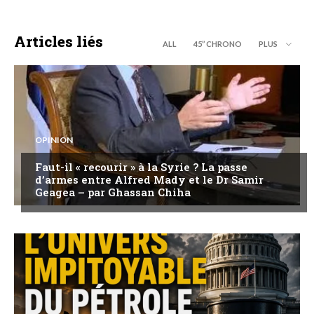
Articles liés
ALL
45’’ CHRONO
PLUS
OPINION
Faut-il « recourir » à la Syrie ? La passe
d’armes entre Alfred Mady et le Dr Samir
Geagea – par Ghassan Chiha