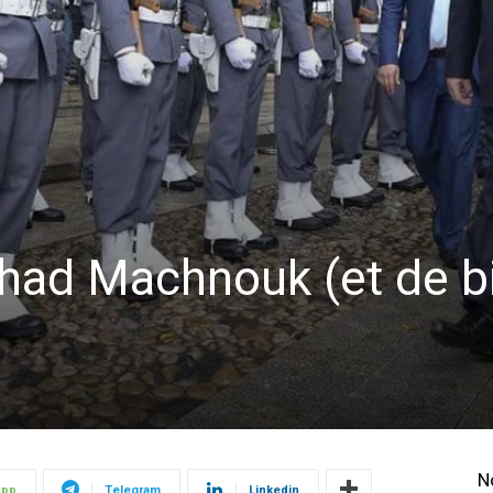
had Machnouk (et de b
N
App
Telegram
Linkedin