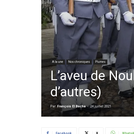
A la une
Nos chroniques
Plumes
L’aveu de Nou
d’autres)
Par
François El Bacha
-
24 juillet 2021
Facebook
X
Whats