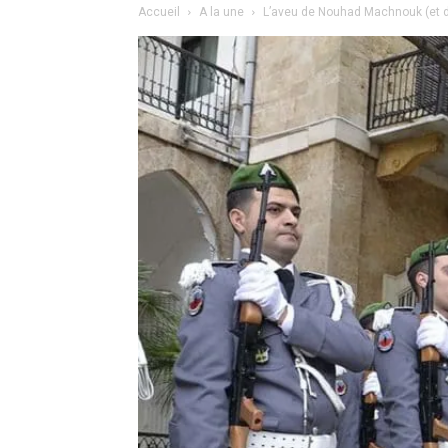
Accueil
A la une
L’aveu de Nouhad Machnouk (et d