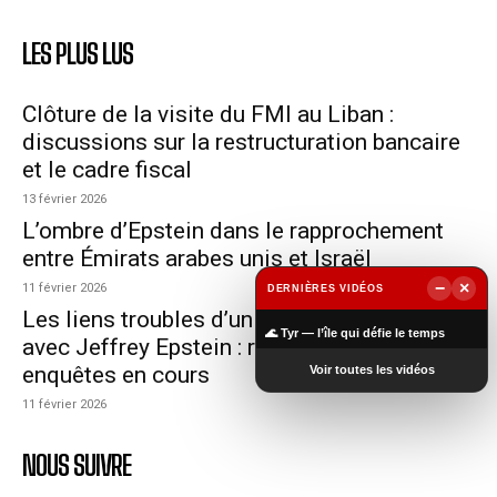
LES PLUS LUS
Clôture de la visite du FMI au Liban :
discussions sur la restructuration bancaire
et le cadre fiscal
13 février 2026
L’ombre d’Epstein dans le rapprochement
entre Émirats arabes unis et Israël
−
×
11 février 2026
DERNIÈRES VIDÉOS
Les liens troubles d’un diplomate français
▶
🌊 Tyr — l’île qui défie le temps
avec Jeffrey Epstein : révélations et
enquêtes en cours
Voir toutes les vidéos
11 février 2026
NOUS SUIVRE