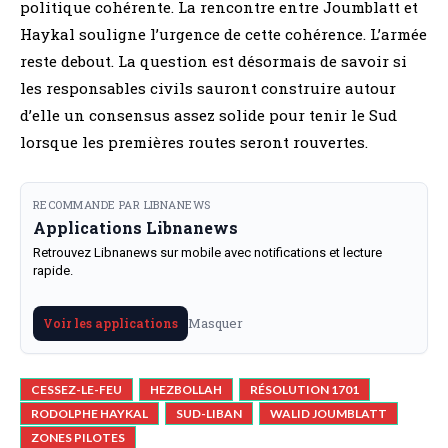
politique cohérente. La rencontre entre Joumblatt et
Haykal souligne l’urgence de cette cohérence. L’armée
reste debout. La question est désormais de savoir si
les responsables civils sauront construire autour
d’elle un consensus assez solide pour tenir le Sud
lorsque les premières routes seront rouvertes.
RECOMMANDE PAR LIBNANEWS
Applications Libnanews
Retrouvez Libnanews sur mobile avec notifications et lecture
rapide.
Masquer
Voir les applications
CESSEZ-LE-FEU
HEZBOLLAH
RÉSOLUTION 1701
RODOLPHE HAYKAL
SUD-LIBAN
WALID JOUMBLATT
ZONES PILOTES