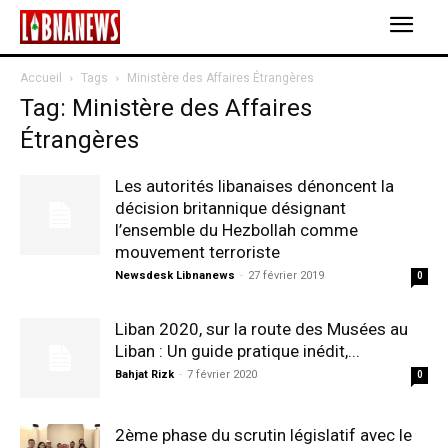
Accueil
Tags
Ministère des Affaires Étrangères
Tag: Ministère des Affaires
Étrangères
Les autorités libanaises dénoncent la
décision britannique désignant
l’ensemble du Hezbollah comme
mouvement terroriste
Newsdesk Libnanews
-
27 février 2019
0
Liban 2020, sur la route des Musées au
Liban : Un guide pratique inédit,...
Bahjat Rizk
-
7 février 2020
0
2ème phase du scrutin législatif avec le