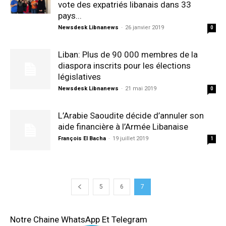
vote des expatriés libanais dans 33
pays...
Newsdesk Libnanews
-
26 janvier 2019
0
Liban: Plus de 90 000 membres de la
diaspora inscrits pour les élections
législatives
Newsdesk Libnanews
-
21 mai 2019
0
L’Arabie Saoudite décide d’annuler son
aide financière à l’Armée Libanaise
François El Bacha
-
19 juillet 2019
1
5
6
7
Notre Chaine WhatsApp Et Telegram