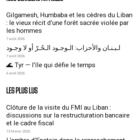
Gilgamesh, Humbaba et les cèdres du Liban
: le vieux récit d’une forêt sacrée violée par
les hommes
7 août 2026
لـبـنـان والأحزاب: الـوجـود الـحُـرّ أو لا وجـود
7 août 2026
🌊 Tyr — l’île qui défie le temps
6 août 2026
LES PLUS LUS
Clôture de la visite du FMI au Liban :
discussions sur la restructuration bancaire
et le cadre fiscal
13 février 2026