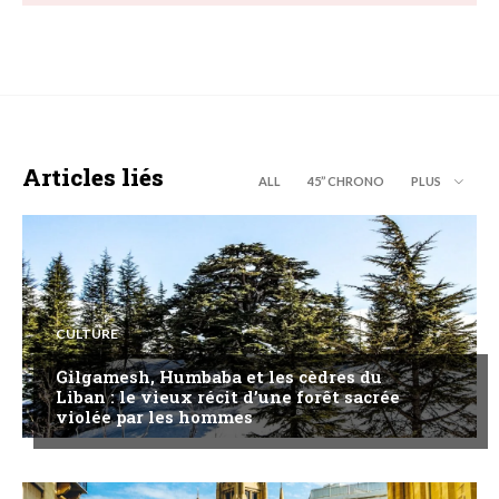
Articles liés
ALL
45’’ CHRONO
PLUS
CULTURE
Gilgamesh, Humbaba et les cèdres du
Liban : le vieux récit d’une forêt sacrée
violée par les hommes