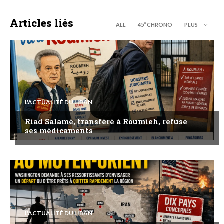
Articles liés
ALL
45’’ CHRONO
PLUS
L'ACTUALITÉ DU LIBAN
Riad Salamé, transféré à Roumieh, refuse
ses médicaments
L'ACTUALITÉ DU LIBAN