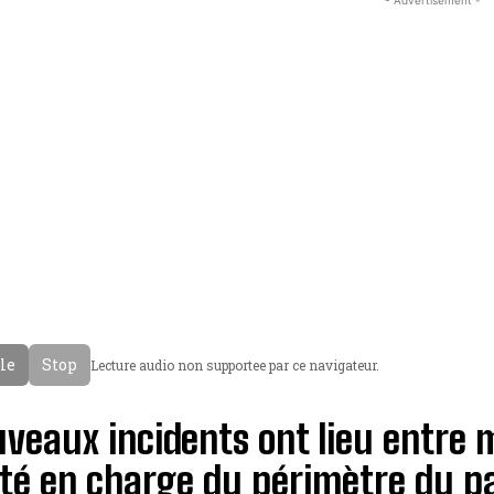
- Advertisement -
cle
Stop
Lecture audio non supportee par ce navigateur.
veaux incidents ont lieu entre 
ité en charge du périmètre du p