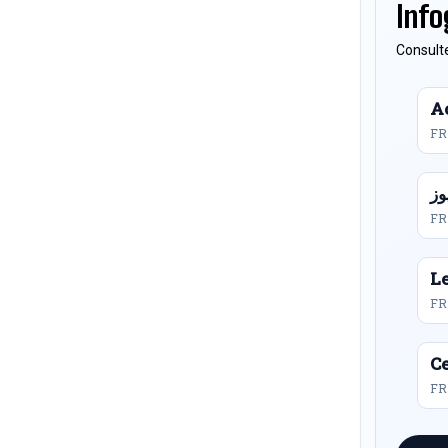
Info
Consulte
Ac
FR
FR
L
FR
Ce
FR 