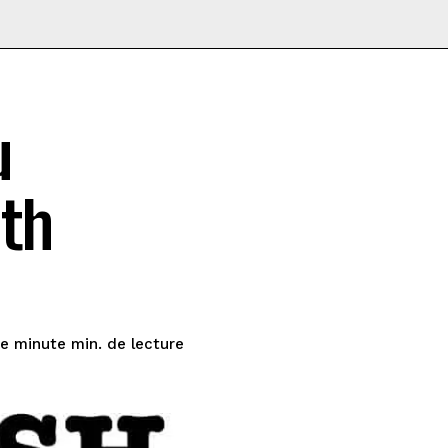
u
uth
de lecture
ne minute
min.