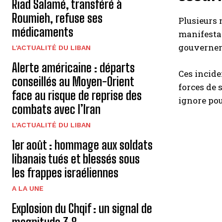
Riad Salamé, transféré à
Roumieh, refuse ses
Plusieurs 
médicaments
manifestan
gouvernem
L'ACTUALITÉ DU LIBAN
Alerte américaine : départs
Ces incide
conseillés au Moyen-Orient
forces de 
face au risque de reprise des
ignore pour
combats avec l’Iran
L'ACTUALITÉ DU LIBAN
1er août : hommage aux soldats
libanais tués et blessés sous
les frappes israéliennes
A LA UNE
Explosion du Chqif : un signal de