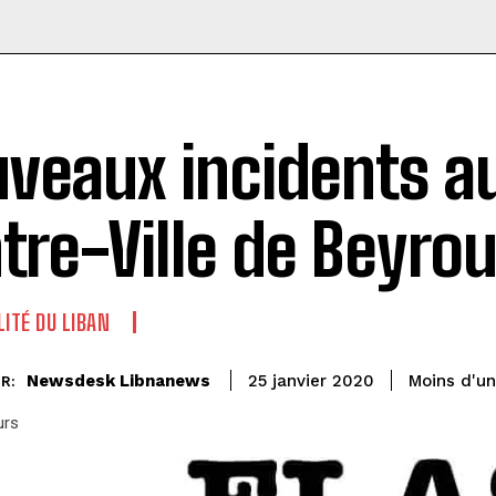
veaux incidents a
tre-Ville de Beyro
LITÉ DU LIBAN
Newsdesk Libnanews
Moins d'u
25 janvier 2020
R:
urs