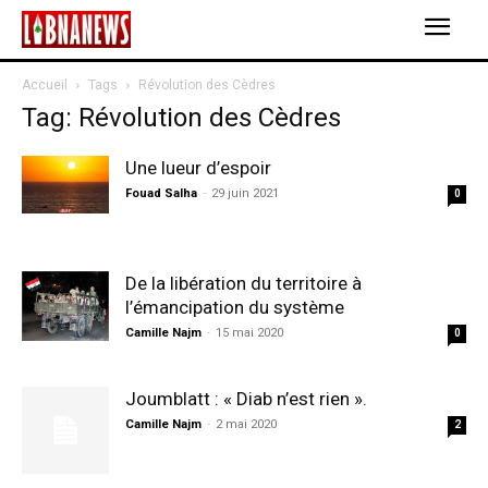
Accueil
Tags
Révolution des Cèdres
Tag: Révolution des Cèdres
Une lueur d’espoir
Fouad Salha
-
29 juin 2021
0
De la libération du territoire à
l’émancipation du système
Camille Najm
-
15 mai 2020
0
Joumblatt : « Diab n’est rien ».
Camille Najm
-
2 mai 2020
2