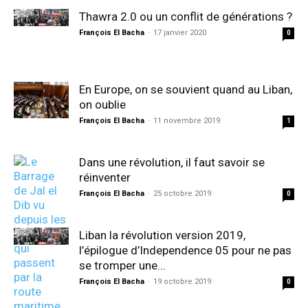
Thawra 2.0 ou un conflit de générations ?
François El Bacha
-
17 janvier 2020
0
En Europe, on se souvient quand au Liban,
on oublie
François El Bacha
-
11 novembre 2019
1
Dans une révolution, il faut savoir se
réinventer
François El Bacha
-
25 octobre 2019
0
Liban la révolution version 2019,
l’épilogue d’Independence 05 pour ne pas
se tromper une...
François El Bacha
-
19 octobre 2019
0